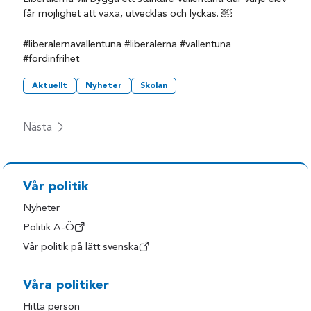
får möjlighet att växa, utvecklas och lyckas. ￼
#liberalernavallentuna #liberalerna #vallentuna
#fordinfrihet
Aktuellt
Nyheter
Skolan
Nästa
Vår politik
Nyheter
Politik A-Ö
Vår politik på lätt svenska
Våra politiker
Hitta person