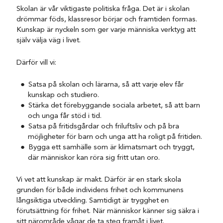
Skolan är vår viktigaste politiska fråga. Det är i skolan
drömmar föds, klassresor börjar och framtiden formas.
Kunskap är nyckeln som ger varje människa verktyg att
själv välja väg i livet.
Därför vill vi:
Satsa på skolan och lärarna, så att varje elev får
kunskap och studiero.
Stärka det förebyggande sociala arbetet, så att barn
och unga får stöd i tid.
Satsa på fritidsgårdar och friluftsliv och på bra
möjligheter för barn och unga att ha roligt på fritiden.
Bygga ett samhälle som är klimatsmart och tryggt,
där människor kan röra sig fritt utan oro.
Vi vet att kunskap är makt. Därför är en stark skola
grunden för både individens frihet och kommunens
långsiktiga utveckling. Samtidigt är trygghet en
förutsättning för frihet. När människor känner sig säkra i
sitt närområde vågar de ta steg framåt i livet.