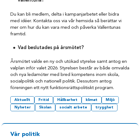
Vallentuna?
Du kan bli medlem, delta i kampanjarbetet eller bidra
med idéer. Kontakta oss via vår hemsida så berättar vi
mer om hur du kan vara med och påverka Vallentunas
framtid.
Vad beslutades på årsmötet?
Årsmötet valde en ny och utökad styrelse samt antog en
valplan inför valet 2026. Styrelsen består av både omvalda
och nya ledamöter med bred kompetens inom skola,
socialpolitik och nationell politik. Dessutom antog
föreningen ett nytt funktionsrättspolitiskt program.
Aktuellt
Fritid
Hållbarhet
klimat
Miljö
Nyheter
Skolan
socialt arbete
trygghet
Vår politik