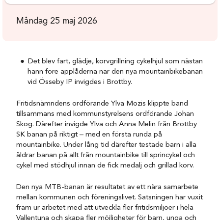
Måndag 25 maj 2026
Det blev fart, glädje, korvgrillning cykelhjul som nästan
hann före applåderna när den nya mountainbikebanan
vid Össeby IP invigdes i Brottby.
Fritidsnämndens ordförande Ylva Mozis klippte band
tillsammans med kommunstyrelsens ordförande Johan
Skog. Därefter invigde Ylva och Anna Melin från Brottby
SK banan på riktigt – med en första runda på
mountainbike. Under lång tid därefter testade barn i alla
åldrar banan på allt från mountainbike till sprincykel och
cykel med stödhjul innan de fick medalj och grillad korv.
Den nya MTB-banan är resultatet av ett nära samarbete
mellan kommunen och föreningslivet. Satsningen har vuxit
fram ur arbetet med att utveckla fler fritidsmiljöer i hela
Vallentuna och skapa fler möjligheter för barn, unga och