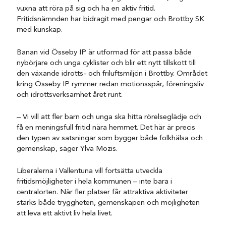
vuxna att röra på sig och ha en aktiv fritid.
Fritidsnämnden har bidragit med pengar och Brottby SK
med kunskap.
Banan vid Össeby IP är utformad för att passa både
nybörjare och unga cyklister och blir ett nytt tillskott till
den växande idrotts- och friluftsmiljön i Brottby. Området
kring Össeby IP rymmer redan motionsspår, föreningsliv
och idrottsverksamhet året runt.
– Vi vill att fler barn och unga ska hitta rörelseglädje och
få en meningsfull fritid nära hemmet. Det här är precis
den typen av satsningar som bygger både folkhälsa och
gemenskap, säger Ylva Mozis.
Liberalerna i Vallentuna vill fortsätta utveckla
fritidsmöjligheter i hela kommunen – inte bara i
centralorten. När fler platser får attraktiva aktiviteter
stärks både tryggheten, gemenskapen och möjligheten
att leva ett aktivt liv hela livet.