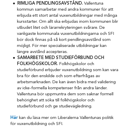
RIMLIGA PENDLINGSAVSTÅND.
Vallentuna
kommun samarbetar med andra kommuner för att
erbjuda ett stort antal vuxenutbildningar med många
kursstarter. Om allt ska erbjudas inom kommunen blir
utbudet litet och lärarrekryteringen svårare. De
vanligaste kommunala vuxenutbildningarna och SFI
bör dock finnas på så kort pendlingsavstånd som
möjligt. För mer specialiserade utbildningar kan
längre avstånd accepteras.
SAMARBETE MED STUDIEFÖRBUND OCH
FOLKHÖGSKOLOR.
Folkhögskolor och
studieförbund erbjuder vuxenutbildning som kan vara
bra för den enskilde och som efterfrågas av
arbetsmarknaden. De kan även bidra med validering
av icke-formella kompetenser från andra länder.
Vallentuna bör uppmuntra dem som saknar formell
behörighet att söka till folkhögskolor och
studieförbund och ge studievägledning.
Här
kan du läsa mer om Liberalerna Vallentunas politik
för vuxenutbildning och SFI.