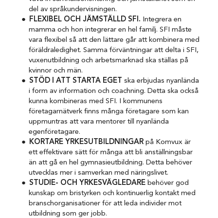
del av språkundervisningen.
FLEXIBEL OCH JÄMSTÄLLD SFI.
Integrera en
mamma och hon integrerar en hel familj. SFI måste
vara flexibel så att den lättare går att kombinera med
föräldraledighet. Samma förväntningar att delta i SFI,
vuxenutbildning och arbetsmarknad ska ställas på
kvinnor och män.
STÖD I ATT STARTA EGET
ska erbjudas nyanlända
i form av information och coachning. Detta ska också
kunna kombineras med SFI. I kommunens
företagarnätverk finns många företagare som kan
uppmuntras att vara mentorer till nyanlända
egenföretagare.
KORTARE YRKESUTBILDNINGAR
på Komvux är
ett effektivare sätt för många att bli anställningsbar
än att gå en hel gymnasieutbildning. Detta behöver
utvecklas mer i samverkan med näringslivet.
STUDIE- OCH YRKESVÄGLEDARE
behöver god
kunskap om bristyrken och kontinuerlig kontakt med
branschorganisationer för att leda individer mot
utbildning som ger jobb.