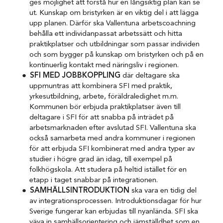
ges möjlighet att förstå hur en långsiktig plan kan se
ut. Kunskap om bristyrken är en viktig del i att lägga
upp planen. Därför ska Vallentuna arbetscoachning
behålla ett individanpassat arbetssätt och hitta
praktikplatser och utbildningar som passar individen
och som bygger på kunskap om bristyrken och på en
kontinuerlig kontakt med näringsliv i regionen.
SFI MED JOBBKOPPLING
där deltagare ska
uppmuntras att kombinera SFI med praktik,
yrkesutbildning, arbete, föräldraledighet m.m.
Kommunen bör erbjuda praktikplatser även till
deltagare i SFI för att snabba på inträdet på
arbetsmarknaden efter avslutad SFI. Vallentuna ska
också samarbeta med andra kommuner i regionen
för att erbjuda SFI kombinerat med andra typer av
studier i högre grad än idag, till exempel på
folkhögskola. Att studera på heltid istället för en
etapp i taget snabbar på integrationen.
SAMHÄLLSINTRODUKTION
ska vara en tidig del
av integrationsprocessen. Introduktionsdagar för hur
Sverige fungerar kan erbjudas till nyanlända. SFI ska
väva in samhällsorientering och jämställdhet som en