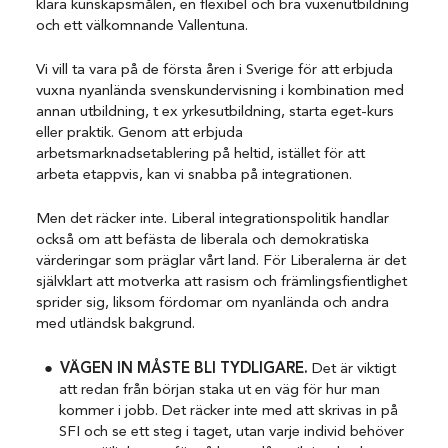
klara kunskapsmålen, en flexibel och bra vuxenutbildning
och ett välkomnande Vallentuna.
Vi vill ta vara på de första åren i Sverige för att erbjuda
vuxna nyanlända svenskundervisning i kombination med
annan utbildning, t ex yrkesutbildning, starta eget-kurs
eller praktik. Genom att erbjuda
arbetsmarknadsetablering på heltid, istället för att
arbeta etappvis, kan vi snabba på integrationen.
Men det räcker inte. Liberal integrationspolitik handlar
också om att befästa de liberala och demokratiska
värderingar som präglar vårt land. För Liberalerna är det
självklart att motverka att rasism och främlingsfientlighet
sprider sig, liksom fördomar om nyanlända och andra
med utländsk bakgrund.
VÄGEN IN MÅSTE BLI TYDLIGARE.
Det är viktigt
att redan från början staka ut en väg för hur man
kommer i jobb. Det räcker inte med att skrivas in på
SFI och se ett steg i taget, utan varje individ behöver