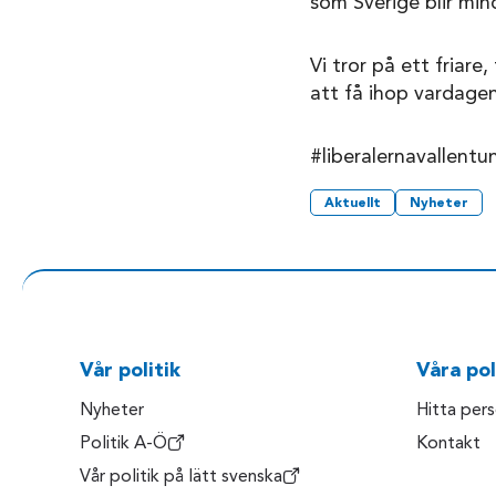
som Sverige blir min
Vi tror på ett friar
att få ihop vardage
#liberalernavallentu
Aktuellt
Nyheter
Vår politik
Våra pol
Nyheter
Hitta per
Politik A-Ö
Kontakt
Vår politik på lätt svenska