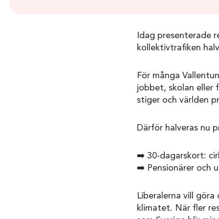
Idag presenterade re
kollektivtrafiken ha
För många Vallentuna
jobbet, skolan eller 
stiger och världen p
Därför halveras nu p
➡️ 30-dagarskort: ci
➡️ Pensionärer och 
Liberalerna vill göra
klimatet. När fler r