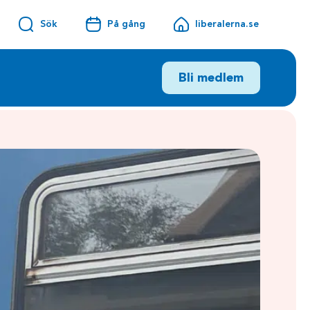
Sök
På gång
liberalerna.se
Bli medlem