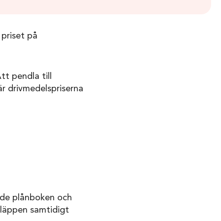
 priset på
t pendla till
när drivmedelspriserna
 både plånboken och
släppen samtidigt