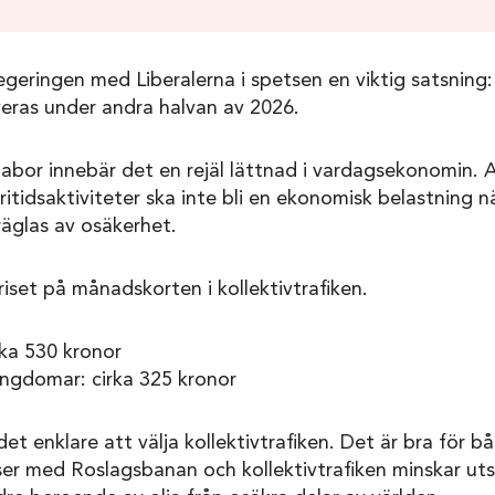
geringen med Liberalerna i spetsen en viktig satsning:
lveras under andra halvan av 2026.
bor innebär det en rejäl lättnad i vardagsekonomin. At
fritidsaktiviteter ska inte bli en ekonomisk belastning 
räglas av osäkerhet.
riset på månadskorten i kollektivtrafiken.
rka 530 kronor
ungdomar: cirka 325 kronor
 det enklare att välja kollektivtrafiken. Det är bra för
eser med Roslagsbanan och kollektivtrafiken minskar ut