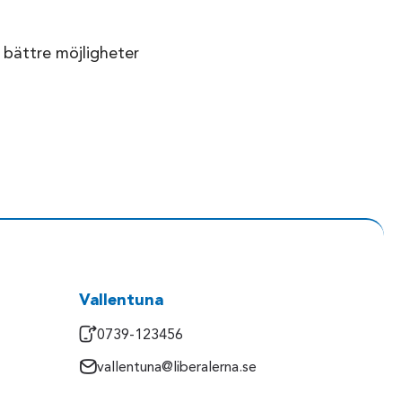
r bättre möjligheter
Vallentuna
0739-123456
vallentuna@liberalerna.se