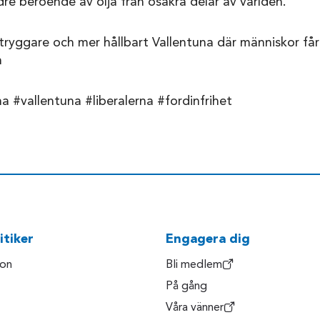
dre beroende av olja från osäkra delar av världen.
e, tryggare och mer hållbart Vallentuna där människor få
n
na #vallentuna #liberalerna #fordinfrihet
itiker
Engagera dig
son
Bli medlem
På gång
Våra vänner