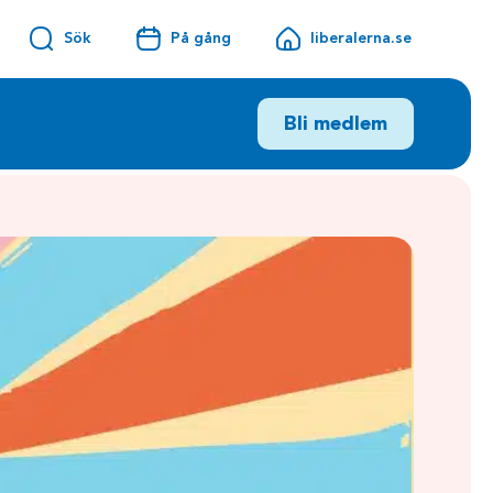
Sök
På gång
liberalerna.se
Bli medlem