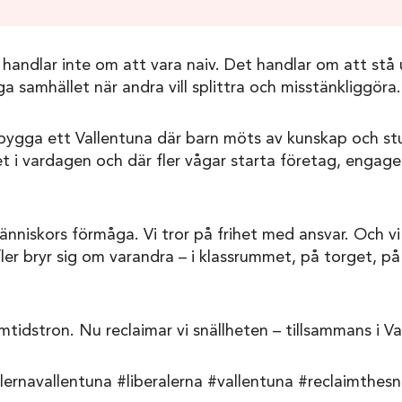
 handlar inte om att vara naiv. Det handlar om att stå
a samhället när andra vill splittra och misstänkliggöra.
ygga ett Vallentuna där barn möts av kunskap och stud
t i vardagen och där fler vågar starta företag, engage
människors förmåga. Vi tror på frihet med ansvar. Och vi
ler bryr sig om varandra – i klassrummet, på torget, p
amtidstron. Nu reclaimar vi snällheten – tillsammans i Va
lernavallentuna #liberalerna #vallentuna #reclaimthesna