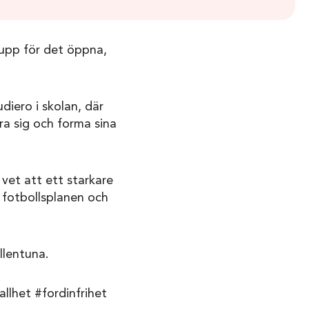
 upp för det öppna,
iero i skolan, där
ra sig och forma sina
 vet att ett starkare
å fotbollsplanen och
llentuna.
llhet #fordinfrihet