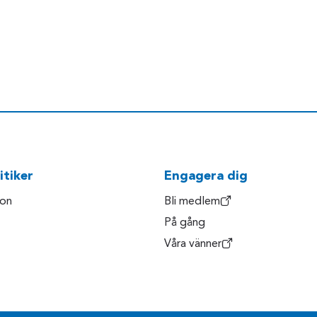
itiker
Engagera dig
son
Bli medlem
På gång
Våra vänner