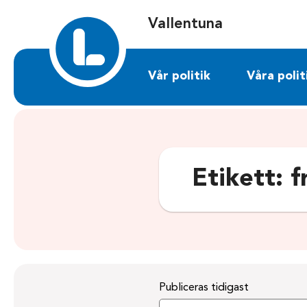
Sök på vallentuna.liberalerna.se
Vallentuna
Vår politik
Våra polit
Etikett:
f
Publiceras tidigast