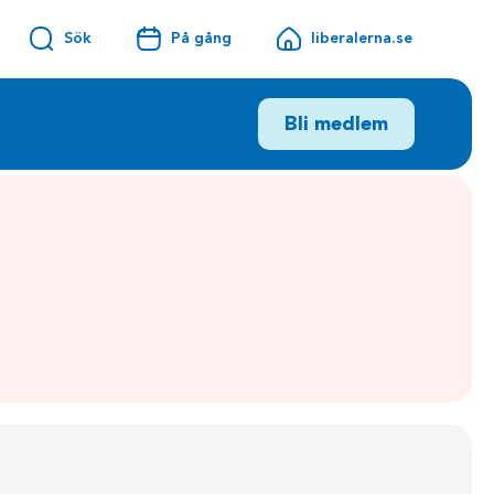
Sök
På gång
liberalerna.se
Bli medlem